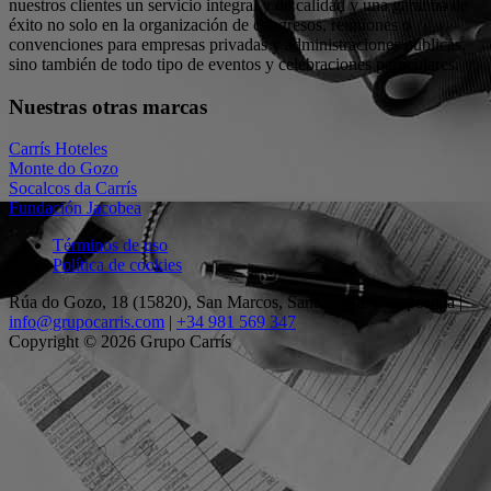
nuestros clientes un servicio integral y de calidad y una garantía de
éxito no solo en la organización de congresos, reuniones o
convenciones para empresas privadas y administraciones públicas,
sino también de todo tipo de eventos y celebraciones particulares.
Nuestras otras marcas
Carrís Hoteles
Monte do Gozo
Socalcos da Carrís
Fundación Jacobea
Términos de uso
Política de cookies
Rúa do Gozo, 18 (15820), San Marcos, Santiago de Compostela |
info@grupocarris.com
|
+34 981 569 347
Copyright © 2026 Grupo Carrís