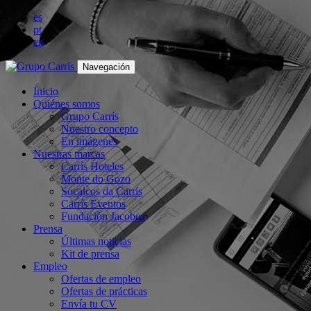
es
pt
en
Navegación
Inicio
Quiénes somos
Grupo Carrís
Nuestro concepto
En imágenes
Nuestras marcas
Carrís Hoteles
Monte do Gozo
Socalcos da Carrís
Carrís Eventos
Fundación Jacobea
Prensa
Últimas noticias
Kit de prensa
Empleo
Ofertas de empleo
Ofertas de prácticas
Envía tu CV